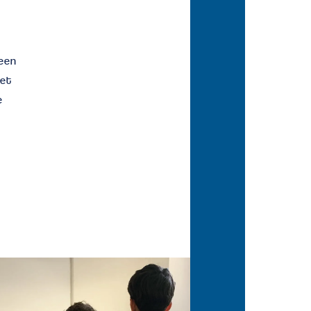
 een
Het
e