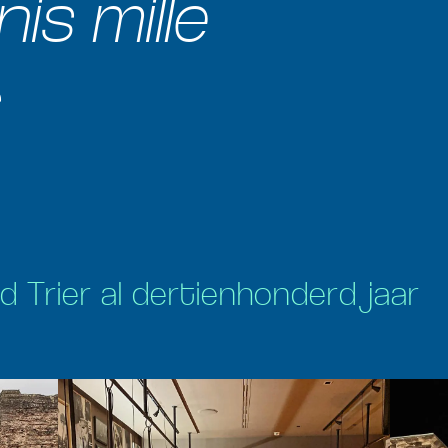
is mille
Trier al dertienhonderd jaar