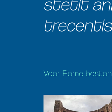
stetit ann
trecentis
Voor Rome bestond 