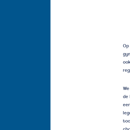
Op 
gym
ook
reg
We 
de 
een
leg
toc
ch