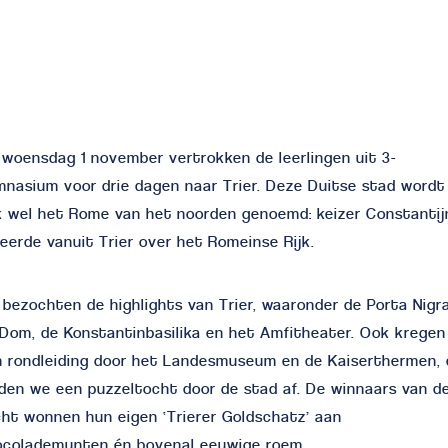
woensdag 1 november vertrokken de leerlingen uit 3-
nasium voor drie dagen naar Trier. Deze Duitse stad wordt
 wel het Rome van het noorden genoemd: keizer Constantij
eerde vanuit Trier over het Romeinse Rijk.
bezochten de highlights van Trier, waaronder de Porta Nig
r
Dom, de Konstantinbasilika en het Amfitheater. Ook krege
 rondleiding door het Landesmuseum en de Kaiserthermen, 
den we een puzzeltocht door de stad af. De winnaars van d
ht wonnen hun eigen ‘Trierer Goldschatz’ aan
ocolademunten én bovenal eeuwige roem.