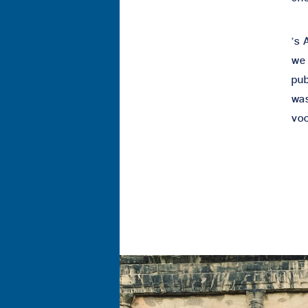
’s 
we 
pu
was
voo