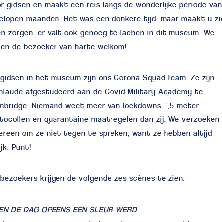
r gidsen en maakt een reis langs de wonderlijke periode va
elopen maanden. Het was een donkere tijd, maar maakt u zi
n zorgen, er valt ook genoeg te lachen in dit museum. We
en de bezoeker van harte welkom!
gidsen in het museum zijn ons Corona Squad-Team. Ze zijn
mlaude afgestudeerd aan de Covid Military Academy te
mbridge. Niemand weet meer van lockdowns, 1,5 meter
tocollen en quarantaine maatregelen dan zij. We verzoeken
ereen om ze niet tegen te spreken, want ze hebben altijd
ijk. Punt!
bezoekers krijgen de volgende zes scènes te zien:
EN DE DAG OPEENS EEN SLEUR WERD