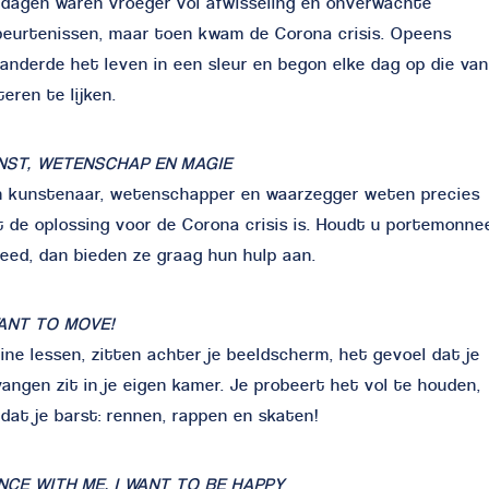
dagen waren vroeger vol afwisseling en onverwachte
eurtenissen, maar toen kwam de Corona crisis. Opeens
anderde het leven in een sleur en begon elke dag op die van
teren te lijken.
NST, WETENSCHAP EN MAGIE
n kunstenaar, wetenschapper en waarzegger weten precies
 de oplossing voor de Corona crisis is. Houdt u portemonne
eed, dan bieden ze graag hun hulp aan.
WANT TO MOVE!
ine lessen, zitten achter je beeldscherm, het gevoel dat je
angen zit in je eigen kamer. Je probeert het vol te houden,
dat je barst: rennen, rappen en skaten!
NCE WITH ME, I WANT TO BE HAPPY