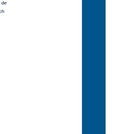
n de
ch