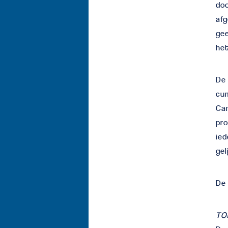
doo
afg
gee
het
De 
cu
Ca
pro
ied
gel
De 
TO