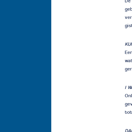
De 
geb
ver
gis
KU
Ee
wat
ger
I 
Onl
gev
tot
DA