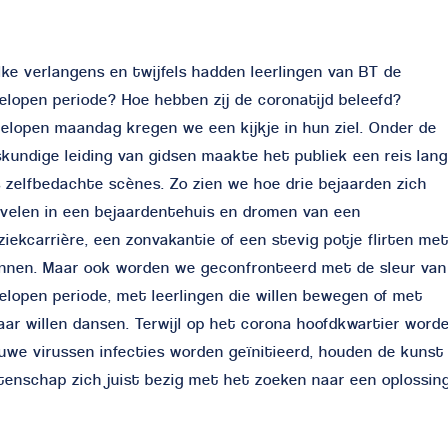
ke verlangens en twijfels hadden leerlingen van BT de
elopen periode? Hoe hebben zij de coronatijd beleefd?
elopen maandag kregen we een kijkje in hun ziel. Onder de
kundige leiding van gidsen maakte het publiek een reis lan
 zelfbedachte scènes. Zo zien we hoe drie bejaarden zich
velen in een bejaardentehuis en dromen van een
iekcarrière, een zonvakantie of een stevig potje flirten me
nnen. Maar ook worden we geconfronteerd met de sleur van
elopen periode, met leerlingen die willen bewegen of met
aar willen dansen. Terwijl op het corona hoofdkwartier word
uwe virussen infecties worden geïnitieerd, houden de kunst
enschap zich juist bezig met het zoeken naar een oplossing