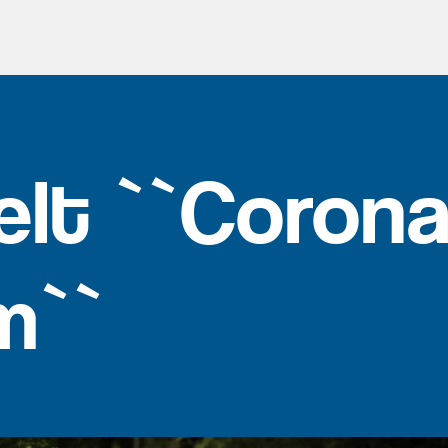
elt ``Coron
m``