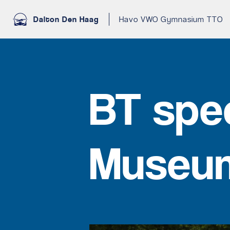
Dalton Den Haag
Havo VWO Gymnasium TTO
BT spe
Museu