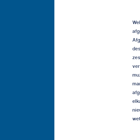
Wel
afg
Afg
des
zes
ver
muz
ma
afg
elk
nie
wet