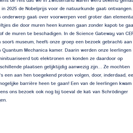
dens de reis dat we in Zwitserland waren werd bekend gema
 in 2025 de Nobelprijs voor de natuurkunde gaat ontvangen.
 onderwerp gaat over voorwerpen veel groter dan elementa
ltjes die door muren heen kunnen gaan zonder kapot te ga
of de muren te beschadigen. In de Science Gateway van CE
n soort museum, heeft onze groep een bezoek gebracht aan
n Quantum Mechanica kamer. Daarin werden onze leerlingen
inituariseerd tot elektronen en konden ze daardoor op
schillende plaatsen gelijktijdig aanwezig zijn… Ze mochten
fs een aan hen toegekend proton volgen, door, inderdaad, e
ogelijke barrière heen te gaan! Een van de leerlingen kwam
dens ons bezoek ook nog bij toeval de kat van Schrödinger
en.