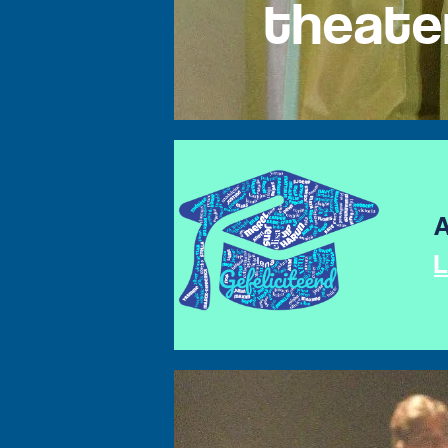
theate
A
L