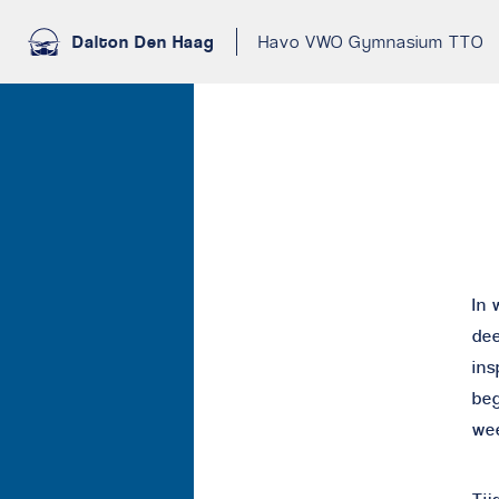
Dalton Den Haag
Havo VWO Gymnasium TTO
In 
dee
ins
be
wee