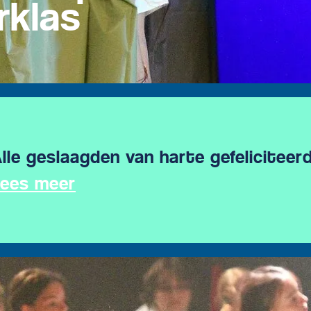
rklas
lle geslaagden van harte gefeliciteer
ees meer