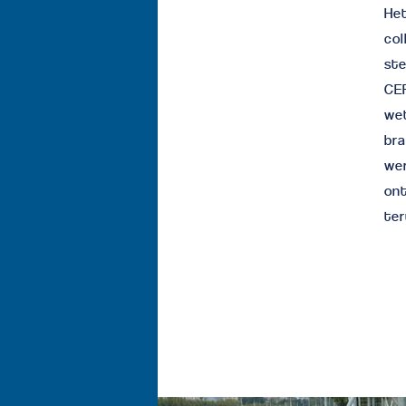
Het
col
ste
CER
wet
bra
wer
ont
ter