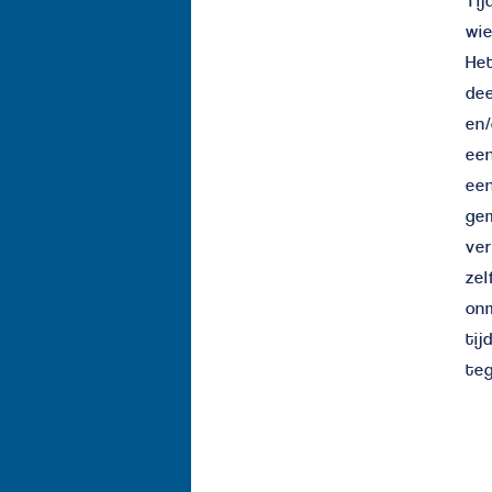
Tij
wie
Het
dee
en/
ee
ee
gem
ver
zel
onm
tij
teg