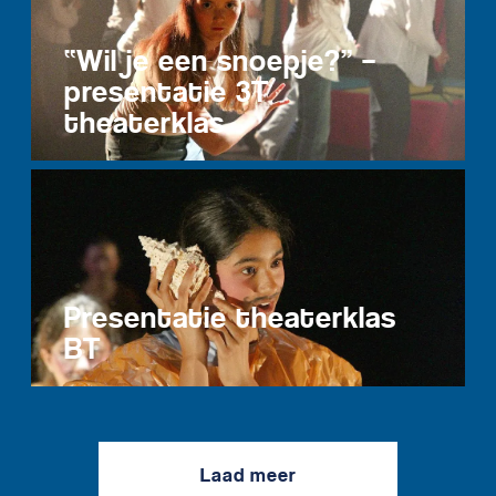
“Wil je een snoepje?” –
presentatie 3T
theaterklas
Presentatie theaterklas
BT
Laad meer