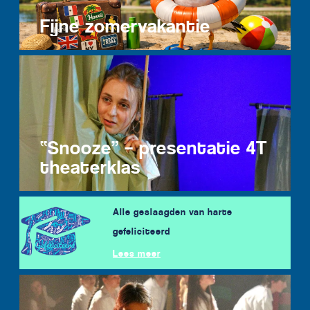
Fijne zomervakantie
“Snooze” – presentatie 4T
theaterklas
Alle geslaagden van harte
gefeliciteerd
Lees meer