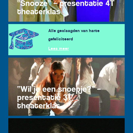
“Snooze” – presentatie 4T
theaterklas
Alle geslaagden van harte
gefeliciteerd
Lees meer
“Wil je een snoepje?” –
presentatie 3T
theaterklas