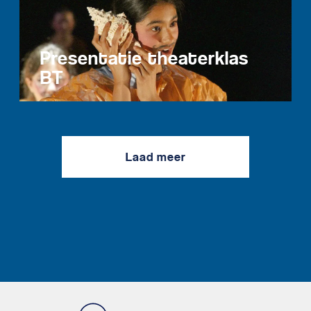
Presentatie theaterklas
BT
Laad meer