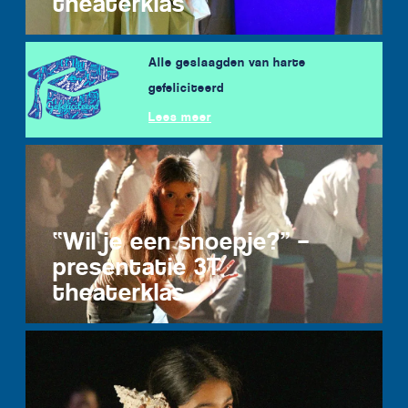
theaterklas
Alle geslaagden van harte
gefeliciteerd
Lees meer
“Wil je een snoepje?” –
presentatie 3T
theaterklas