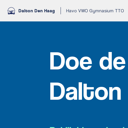
Dalton Den Haag
Havo VWO Gymnasium TTO
Doe de
Dalton 